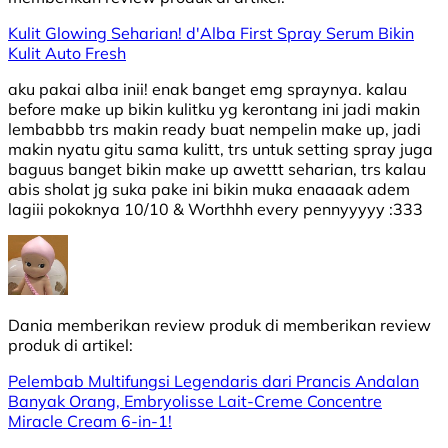
Kulit Glowing Seharian! d'Alba First Spray Serum Bikin
Kulit Auto Fresh
aku pakai alba inii! enak banget emg spraynya. kalau
before make up bikin kulitku yg kerontang ini jadi makin
lembabbb trs makin ready buat nempelin make up, jadi
makin nyatu gitu sama kulitt, trs untuk setting spray juga
baguus banget bikin make up awettt seharian, trs kalau
abis sholat jg suka pake ini bikin muka enaaaak adem
lagiii pokoknya 10/10 & Worthhh every pennyyyyy :333
Dania
memberikan review produk di
memberikan review
produk di
artikel:
Pelembab Multifungsi Legendaris dari Prancis Andalan
Banyak Orang, Embryolisse Lait-Creme Concentre
Miracle Cream 6-in-1!