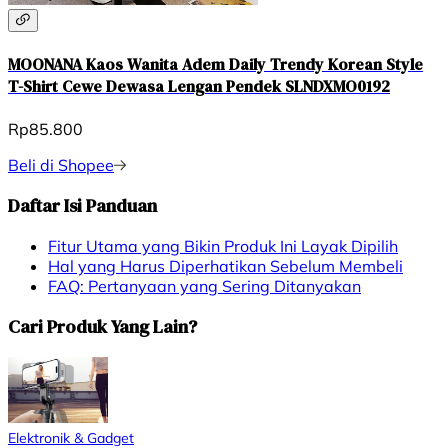
MOONANA Kaos Wanita Adem Daily Trendy Korean Style
T-Shirt Cewe Dewasa Lengan Pendek SLNDXMO0192
Rp85.800
Beli di Shopee
Daftar Isi Panduan
Fitur Utama yang Bikin Produk Ini Layak Dipilih
Hal yang Harus Diperhatikan Sebelum Membeli
FAQ: Pertanyaan yang Sering Ditanyakan
Cari Produk Yang Lain?
Elektronik & Gadget