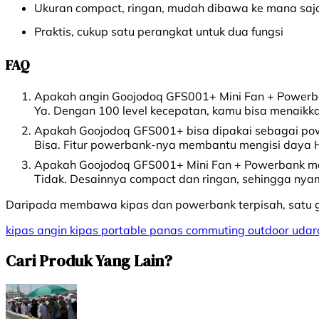
Ukuran compact, ringan, mudah dibawa ke mana saj
Praktis, cukup satu perangkat untuk dua fungsi
FAQ
Apakah angin Goojodoq GFS001+ Mini Fan + Powerb
Ya. Dengan 100 level kecepatan, kamu bisa menaikka
Apakah Goojodoq GFS001+ bisa dipakai sebagai po
Bisa. Fitur powerbank-nya membantu mengisi daya HP
Apakah Goojodoq GFS001+ Mini Fan + Powerbank mem
Tidak. Desainnya compact dan ringan, sehingga nyam
Daripada membawa kipas dan powerbank terpisah, satu gadg
kipas angin
kipas portable
panas
commuting
outdoor
udar
Cari Produk Yang Lain?