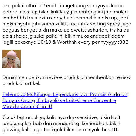
aku pakai alba inii! enak banget emg spraynya. kalau
before make up bikin kulitku yg kerontang ini jadi makin
lembabbb trs makin ready buat nempelin make up, jadi
makin nyatu gitu sama kulitt, trs untuk setting spray juga
baguus banget bikin make up awettt seharian, trs kalau
abis sholat jg suka pake ini bikin muka enaaaak adem
lagiii pokoknya 10/10 & Worthhh every pennyyyyy :333
Dania
memberikan review produk di
memberikan review
produk di
artikel:
Pelembab Multifungsi Legendaris dari Prancis Andalan
Banyak Orang, Embryolisse Lait-Creme Concentre
Miracle Cream 6-in-1!
Cocok bgt untuk yg kulit nya dry-sensitive, bikin kulit
langsung lembab dan mengurangi kemerahan. bikin
glowing kulit juga tapi gak bikin berminyak. bestttt!