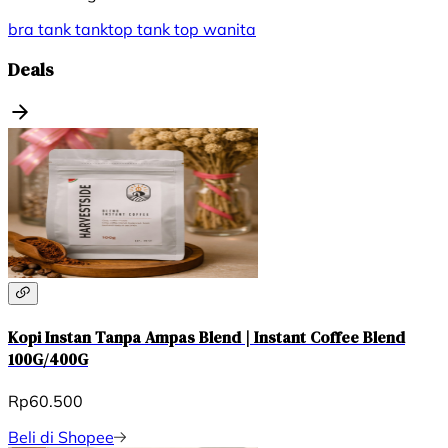
bra tank
tanktop
tank top wanita
Deals
Kopi Instan Tanpa Ampas Blend | Instant Coffee Blend
100G/400G
Rp60.500
Beli di Shopee