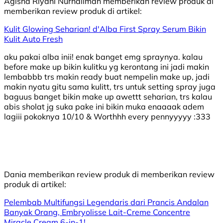
Agisha Riyani Nurhalimah
memberikan review produk di
memberikan review produk di
artikel:
Kulit Glowing Seharian! d'Alba First Spray Serum Bikin
Kulit Auto Fresh
aku pakai alba inii! enak banget emg spraynya. kalau
before make up bikin kulitku yg kerontang ini jadi makin
lembabbb trs makin ready buat nempelin make up, jadi
makin nyatu gitu sama kulitt, trs untuk setting spray juga
baguus banget bikin make up awettt seharian, trs kalau
abis sholat jg suka pake ini bikin muka enaaaak adem
lagiii pokoknya 10/10 & Worthhh every pennyyyyy :333
Dania
memberikan review produk di
memberikan review
produk di
artikel:
Pelembab Multifungsi Legendaris dari Prancis Andalan
Banyak Orang, Embryolisse Lait-Creme Concentre
Miracle Cream 6-in-1!