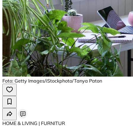
Foto: Getty Images/iStockphoto/Tanya Paton
HOME & LIVING | ⁠FURNITUR