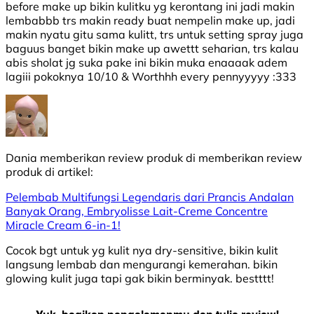
before make up bikin kulitku yg kerontang ini jadi makin
lembabbb trs makin ready buat nempelin make up, jadi
makin nyatu gitu sama kulitt, trs untuk setting spray juga
baguus banget bikin make up awettt seharian, trs kalau
abis sholat jg suka pake ini bikin muka enaaaak adem
lagiii pokoknya 10/10 & Worthhh every pennyyyyy :333
Dania
memberikan review produk di
memberikan review
produk di
artikel:
Pelembab Multifungsi Legendaris dari Prancis Andalan
Banyak Orang, Embryolisse Lait-Creme Concentre
Miracle Cream 6-in-1!
Cocok bgt untuk yg kulit nya dry-sensitive, bikin kulit
langsung lembab dan mengurangi kemerahan. bikin
glowing kulit juga tapi gak bikin berminyak. bestttt!