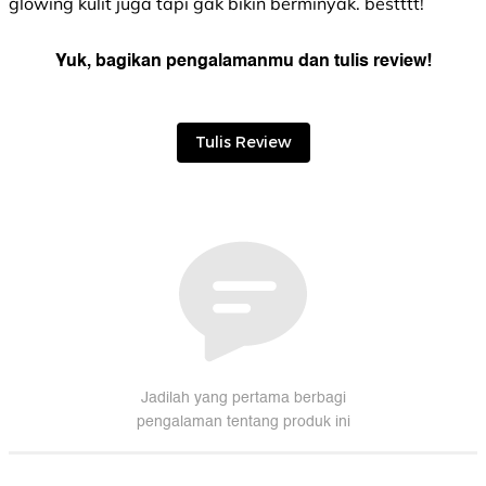
glowing kulit juga tapi gak bikin berminyak. bestttt!