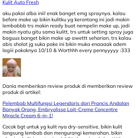
Kulit Auto Fresh
aku pakai alba inii! enak banget emg spraynya. kalau
before make up bikin kulitku yg kerontang ini jadi makin
lembabbb trs makin ready buat nempelin make up, jadi
makin nyatu gitu sama kulitt, trs untuk setting spray juga
baguus banget bikin make up awettt seharian, trs kalau
abis sholat jg suka pake ini bikin muka enaaaak adem
lagiii pokoknya 10/10 & Worthhh every pennyyyyy :333
Dania
memberikan review produk di
memberikan review
produk di
artikel:
Pelembab Multifungsi Legendaris dari Prancis Andalan
Banyak Orang, Embryolisse Lait-Creme Concentre
Miracle Cream 6-in-1!
Cocok bgt untuk yg kulit nya dry-sensitive, bikin kulit
langsung lembab dan mengurangi kemerahan. bikin