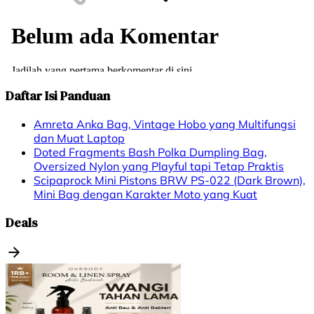
Daftar Isi Panduan
Amreta Anka Bag, Vintage Hobo yang Multifungsi
dan Muat Laptop
Doted Fragments Bash Polka Dumpling Bag,
Oversized Nylon yang Playful tapi Tetap Praktis
Scipaprock Mini Pistons BRW PS-022 (Dark Brown),
Mini Bag dengan Karakter Moto yang Kuat
Deals