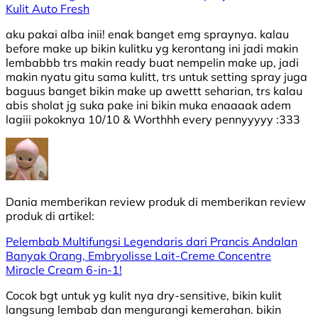
Kulit Auto Fresh
aku pakai alba inii! enak banget emg spraynya. kalau
before make up bikin kulitku yg kerontang ini jadi makin
lembabbb trs makin ready buat nempelin make up, jadi
makin nyatu gitu sama kulitt, trs untuk setting spray juga
baguus banget bikin make up awettt seharian, trs kalau
abis sholat jg suka pake ini bikin muka enaaaak adem
lagiii pokoknya 10/10 & Worthhh every pennyyyyy :333
Dania
memberikan review produk di
memberikan review
produk di
artikel:
Pelembab Multifungsi Legendaris dari Prancis Andalan
Banyak Orang, Embryolisse Lait-Creme Concentre
Miracle Cream 6-in-1!
Cocok bgt untuk yg kulit nya dry-sensitive, bikin kulit
langsung lembab dan mengurangi kemerahan. bikin