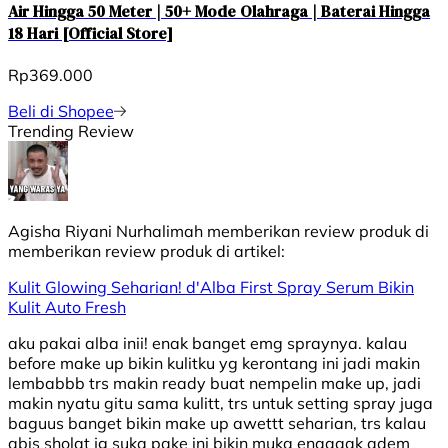
Air Hingga 50 Meter | 50+ Mode Olahraga | Baterai Hingga
18 Hari [Official Store]
Rp369.000
Beli di Shopee
Trending Review
Agisha Riyani Nurhalimah
memberikan review produk di
memberikan review produk di
artikel:
Kulit Glowing Seharian! d'Alba First Spray Serum Bikin
Kulit Auto Fresh
aku pakai alba inii! enak banget emg spraynya. kalau
before make up bikin kulitku yg kerontang ini jadi makin
lembabbb trs makin ready buat nempelin make up, jadi
makin nyatu gitu sama kulitt, trs untuk setting spray juga
baguus banget bikin make up awettt seharian, trs kalau
abis sholat jg suka pake ini bikin muka enaaaak adem