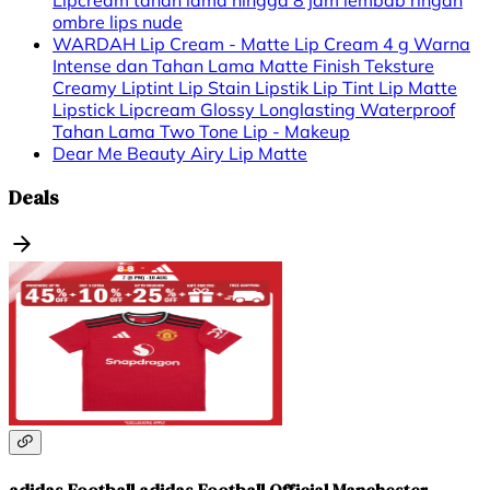
ombre lips nude
WARDAH Lip Cream - Matte Lip Cream 4 g Warna
Intense dan Tahan Lama Matte Finish Teksture
Creamy Liptint Lip Stain Lipstik Lip Tint Lip Matte
Lipstick Lipcream Glossy Longlasting Waterproof
Tahan Lama Two Tone Lip - Makeup
Dear Me Beauty Airy Lip Matte
Deals
adidas Football adidas Football Official Manchester