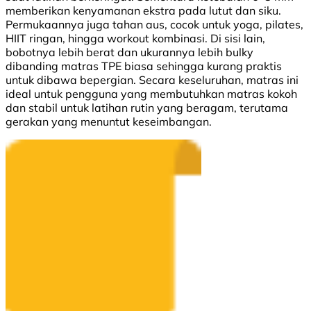
memberikan
kenyamanan
ekstra
pada
lutut
dan siku.
Permukaannya
juga
tahan
aus
,
cocok
untuk
yoga,
pilates
,
HIIT
ringan
,
hingga
workout
kombinasi
.
Di
sisi
lain,
bobotnya
lebih
berat
dan
ukurannya
lebih
bulky
dibanding
matras
TPE
biasa
sehingga
kurang
praktis
untuk
dibawa
bepergian
.
Secara
keseluruhan
,
matras
ini
ideal
untuk
pengguna
yang
membutuhkan
matras
kokoh
dan
stabil
untuk
latihan
rutin
yang
beragam
,
terutama
gerakan
yang
menuntut
keseimbangan
.