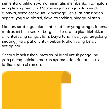
sementara
pilihan
warna
minimalis
memberikan
tampilan
yang
lebih
premium. Matras ini juga
ringan
dan
mudah
dibawa
,
serta
cocok
untuk
berbagai
jenis
latihan
ringan
seperti
yoga
relaksasi
, flow, stretching,
hingga
pilates
.
Namun
,
saat
digunakan
untuk
latihan
yang sangat
intens
,
matras
ini
bisa
sedikit
bergeser
terutama
jika
diletakkan
di
lantai
yang sangat
licin
.
Daya
tahannya
juga
tergolong
sedang
jika
dipakai
untuk
beban
latihan
yang
berat
setiap
hari
.
Secara
keseluruhan
,
matras
ini ideal
untuk
pengguna
yang
menginginkan
matras
nyaman
dan
ringan
untuk
latihan
rutin
di
rumah
.