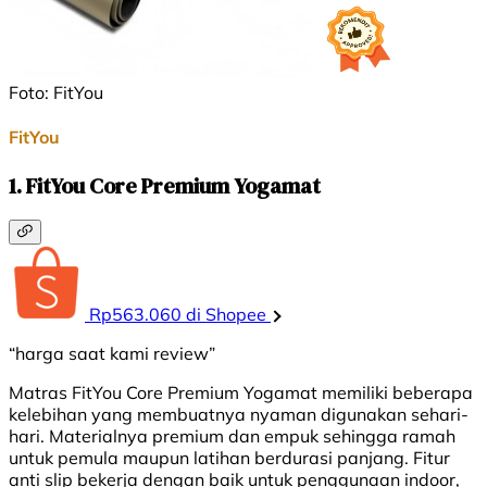
Foto: FitYou
FitYou
1. FitYou Core Premium Yogamat
Rp563.060 di Shopee
“harga saat kami review”
Matras
FitYou
Core Premium
Yogamat
memiliki
beberapa
kelebihan
yang
membuatnya
nyaman
digunakan
sehari-
hari
.
Materialnya
premium dan
empuk
sehingga
ramah
untuk
pemula
maupun
latihan
berdurasi
panjang
. Fitur
anti slip
bekerja
dengan
baik
untuk
penggunaan
indoor,