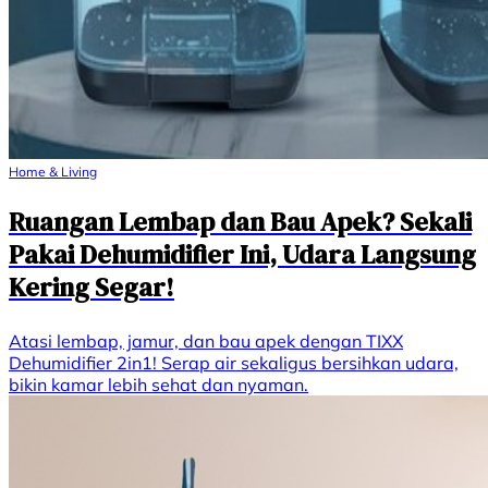
Home & Living
Ruangan Lembap dan Bau Apek? Sekali
Pakai Dehumidifier Ini, Udara Langsung
Kering Segar!
Atasi lembap, jamur, dan bau apek dengan TIXX
Dehumidifier 2in1! Serap air sekaligus bersihkan udara,
bikin kamar lebih sehat dan nyaman.