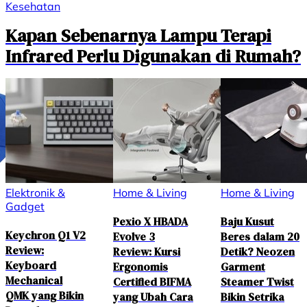
Kesehatan
Kapan Sebenarnya Lampu Terapi
Infrared Perlu Digunakan di Rumah?
Pakaian
Home & Living
Pakaian Pria
Wanita
Mau Bikin
New York
Sebelum Beli
Ruangan Makin
Knicks Baru
Car Seat Bayi,
Estetik? Kipas
Juara NBA! Ini
Cek Dulu Fitur
Plafon LED Ini
Topi Resmi
BabyDoes
Bisa Jadi
9FORTY yang
Driver Carseat
Andalan
Wajib Ada di