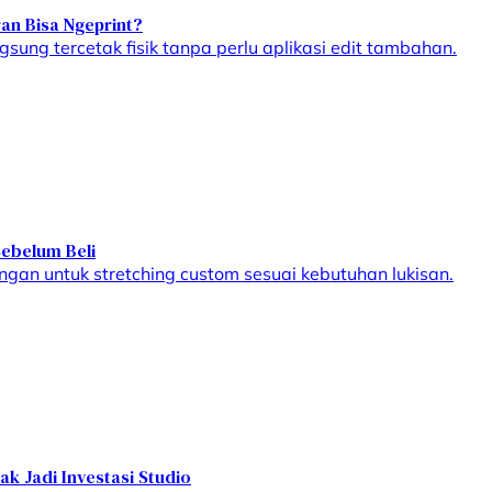
ran Bisa Ngeprint?
sung tercetak fisik tanpa perlu aplikasi edit tambahan.
Sebelum Beli
ungan untuk stretching custom sesuai kebutuhan lukisan.
ak Jadi Investasi Studio