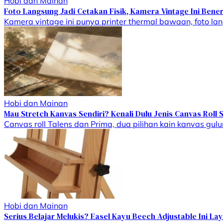
Hobi dan Mainan
Foto Langsung Jadi Cetakan Fisik, Kamera Vintage Ini Bene
Kamera vintage ini punya printer thermal bawaan, foto lang
Hobi dan Mainan
Mau Stretch Kanvas Sendiri? Kenali Dulu Jenis Canvas Roll 
Canvas roll Talens dan Prima, dua pilihan kain kanvas gul
Hobi dan Mainan
Serius Belajar Melukis? Easel Kayu Beech Adjustable Ini Lay