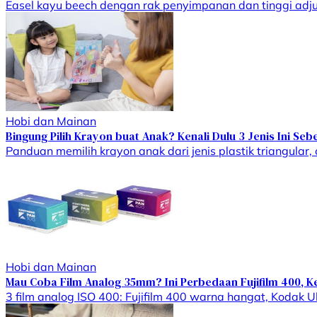
Easel kayu beech dengan rak penyimpanan dan tinggi adjusta
Hobi dan Mainan
Bingung Pilih Krayon buat Anak? Kenali Dulu 3 Jenis Ini Se
Panduan memilih krayon anak dari jenis plastik triangular, 
Hobi dan Mainan
Mau Coba Film Analog 35mm? Ini Perbedaan Fujifilm 400, 
3 film analog ISO 400: Fujifilm 400 warna hangat, Kodak 