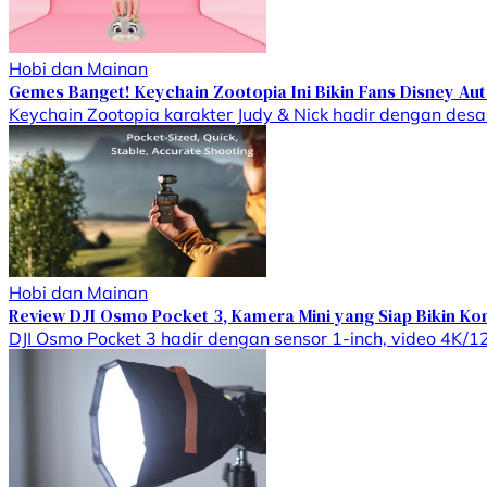
Hobi dan Mainan
Gemes Banget! Keychain Zootopia Ini Bikin Fans Disney Au
Keychain Zootopia karakter Judy & Nick hadir dengan desain
Hobi dan Mainan
Review DJI Osmo Pocket 3, Kamera Mini yang Siap Bikin Ko
DJI Osmo Pocket 3 hadir dengan sensor 1-inch, video 4K/120