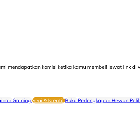
 mendapatkan komisi ketika kamu membeli lewat link di w
inan
⁠⁠Gaming
Seni & Kreatif
⁠⁠Buku
Perlengkapan Hewan Peli