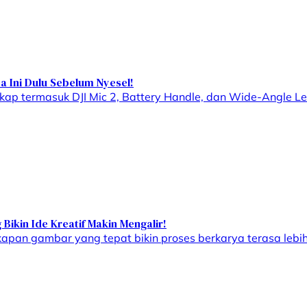
a Ini Dulu Sebelum Nyesel!
kap termasuk DJI Mic 2, Battery Handle, dan Wide-Angle Len
ikin Ide Kreatif Makin Mengalir!
kapan gambar yang tepat bikin proses berkarya terasa lebi