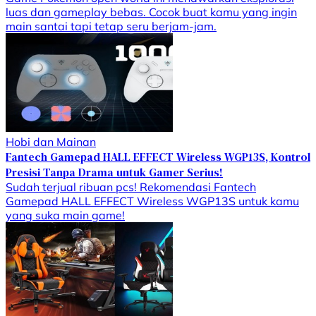
luas dan gameplay bebas. Cocok buat kamu yang ingin
main santai tapi tetap seru berjam-jam.
Hobi dan Mainan
Fantech Gamepad HALL EFFECT Wireless WGP13S, Kontrol
Presisi Tanpa Drama untuk Gamer Serius!
Sudah terjual ribuan pcs! Rekomendasi Fantech
Gamepad HALL EFFECT Wireless WGP13S untuk kamu
yang suka main game!