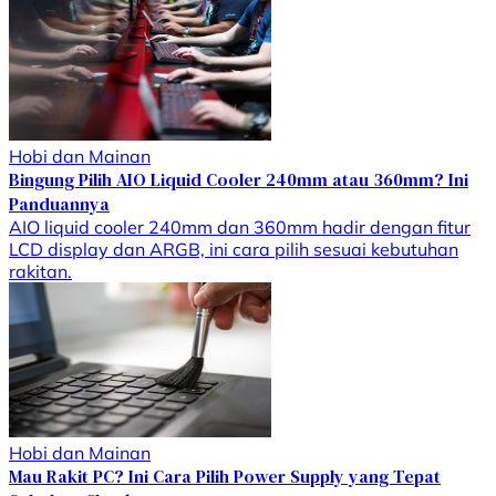
Hobi dan Mainan
Bingung Pilih AIO Liquid Cooler 240mm atau 360mm? Ini
Panduannya
AIO liquid cooler 240mm dan 360mm hadir dengan fitur
LCD display dan ARGB, ini cara pilih sesuai kebutuhan
rakitan.
Hobi dan Mainan
Mau Rakit PC? Ini Cara Pilih Power Supply yang Tepat