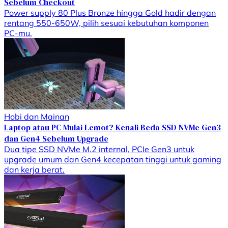
Sebelum Checkout
Power supply 80 Plus Bronze hingga Gold hadir dengan
rentang 550-650W, pilih sesuai kebutuhan komponen
PC-mu.
Hobi dan Mainan
Laptop atau PC Mulai Lemot? Kenali Beda SSD NVMe Gen3
dan Gen4 Sebelum Upgrade
Dua tipe SSD NVMe M.2 internal, PCIe Gen3 untuk
upgrade umum dan Gen4 kecepatan tinggi untuk gaming
dan kerja berat.