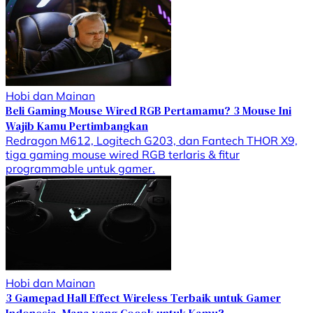
Hobi dan Mainan
Beli Gaming Mouse Wired RGB Pertamamu? 3 Mouse Ini
Wajib Kamu Pertimbangkan
Redragon M612, Logitech G203, dan Fantech THOR X9,
tiga gaming mouse wired RGB terlaris & fitur
programmable untuk gamer.
Hobi dan Mainan
3 Gamepad Hall Effect Wireless Terbaik untuk Gamer
Indonesia, Mana yang Cocok untuk Kamu?