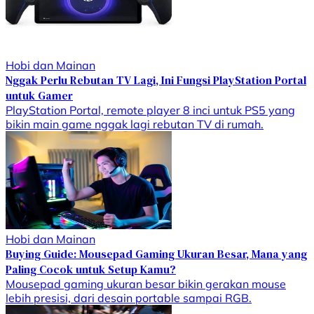
Hobi dan Mainan
Nggak Perlu Rebutan TV Lagi, Ini Fungsi PlayStation Portal
untuk Gamer
PlayStation Portal, remote player 8 inci untuk PS5 yang
bikin main game nggak lagi rebutan TV di rumah.
Hobi dan Mainan
Buying Guide: Mousepad Gaming Ukuran Besar, Mana yang
Paling Cocok untuk Setup Kamu?
Mousepad gaming ukuran besar bikin gerakan mouse
lebih presisi, dari desain portable sampai RGB.