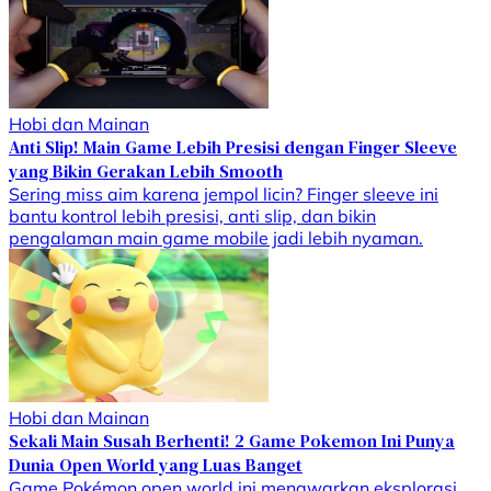
Hobi dan Mainan
Anti Slip! Main Game Lebih Presisi dengan Finger Sleeve
yang Bikin Gerakan Lebih Smooth
Sering miss aim karena jempol licin? Finger sleeve ini
bantu kontrol lebih presisi, anti slip, dan bikin
pengalaman main game mobile jadi lebih nyaman.
Hobi dan Mainan
Sekali Main Susah Berhenti! 2 Game Pokemon Ini Punya
Dunia Open World yang Luas Banget
Game Pokémon open world ini menawarkan eksplorasi