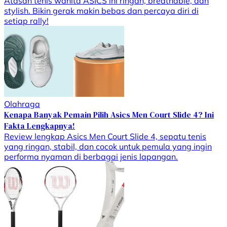
Atasan tenis wanita ASICS ini ringan, breathable, dan
stylish. Bikin gerak makin bebas dan percaya diri di
setiap rally!
Olahraga
Kenapa Banyak Pemain Pilih Asics Men Court Slide 4? Ini
Fakta Lengkapnya!
Review lengkap Asics Men Court Slide 4, sepatu tenis
yang ringan, stabil, dan cocok untuk pemula yang ingin
performa nyaman di berbagai jenis lapangan.