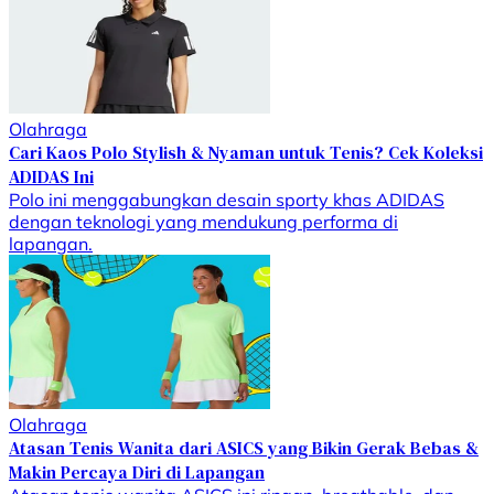
Olahraga
Cari Kaos Polo Stylish & Nyaman untuk Tenis? Cek Koleksi
ADIDAS Ini
Polo ini menggabungkan desain sporty khas ADIDAS
dengan teknologi yang mendukung performa di
lapangan.
Olahraga
Atasan Tenis Wanita dari ASICS yang Bikin Gerak Bebas &
Makin Percaya Diri di Lapangan