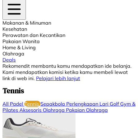
Makanan & Minuman
Kesehatan
Perawatan dan Kecantikan
Pakaian Wanita
Home & Living
Olahraga
Deals
Rekomendit membantu kamu mendapatkan ide belanja.
Kami mendapatkan komisi ketika kamu membeli lewat
link di web ini.
Pelajari lebih lanjut
Tennis
All
Padel
Tennis
Sepakbola
Perlengkapan Lari
Golf
Gym &
Pilates
Aksesoris Olahraga
Pakaian Olahraga