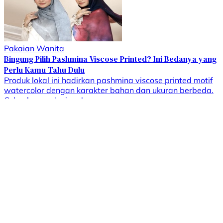
Pakaian Wanita
Bingung Pilih Pashmina Viscose Printed? Ini Bedanya yang
Perlu Kamu Tahu Dulu
Produk lokal ini hadirkan pashmina viscose printed motif
watercolor dengan karakter bahan dan ukuran berbeda.
Cek rekomendasinya!
Pakaian Wanita
Cari Piyama Bayi 0-12 Bulan? Ini Beberapa Pilihannya Bikin
Tidur Lebih Nyenyak
Piyama bayi Nice Kids berbahan katun untuk usia 0-12