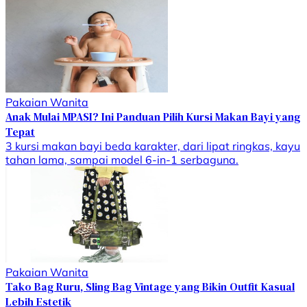
Pakaian Wanita
Anak Mulai MPASI? Ini Panduan Pilih Kursi Makan Bayi yang
Tepat
3 kursi makan bayi beda karakter, dari lipat ringkas, kayu
tahan lama, sampai model 6-in-1 serbaguna.
Pakaian Wanita
Tako Bag Ruru, Sling Bag Vintage yang Bikin Outfit Kasual
Lebih Estetik