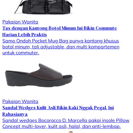
Pakaian Wanita
Tas dengan Kantong Botol Minum Ini Bikin Commute
Harian Lebih Praktis
Samo Ondoh Pocket Mug Bag punya kantong khusus
botol minum, tali adjustable, dan multi kompartemen
untuk commuter.
Pakaian Wanita
Sandal Wedges Kulit Asli Bikin Kaki Nggak Pegal, Ini
Rahasianya
Sandal wedges Bocorocco D. Marcella pakai insole Pillow
Concept multi-layer, kulit asli, halal, dan anti-lembap.