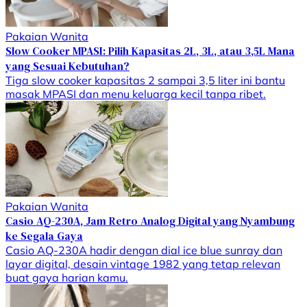
Pakaian Wanita
Slow Cooker MPASI: Pilih Kapasitas 2L, 3L, atau 3,5L Mana
yang Sesuai Kebutuhan?
Tiga slow cooker kapasitas 2 sampai 3,5 liter ini bantu
masak MPASI dan menu keluarga kecil tanpa ribet.
Pakaian Wanita
Casio AQ-230A, Jam Retro Analog Digital yang Nyambung
ke Segala Gaya
Casio AQ-230A hadir dengan dial ice blue sunray dan
layar digital, desain vintage 1982 yang tetap relevan
buat gaya harian kamu.