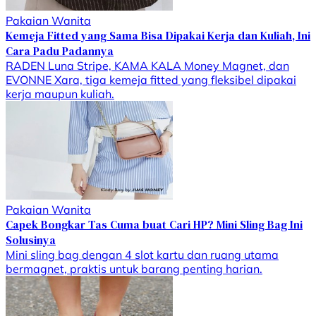
Pakaian Wanita
Kemeja Fitted yang Sama Bisa Dipakai Kerja dan Kuliah, Ini
Cara Padu Padannya
RADEN Luna Stripe, KAMA KALA Money Magnet, dan
EVONNE Xara, tiga kemeja fitted yang fleksibel dipakai
kerja maupun kuliah.
Pakaian Wanita
Capek Bongkar Tas Cuma buat Cari HP? Mini Sling Bag Ini
Solusinya
Mini sling bag dengan 4 slot kartu dan ruang utama
bermagnet, praktis untuk barang penting harian.