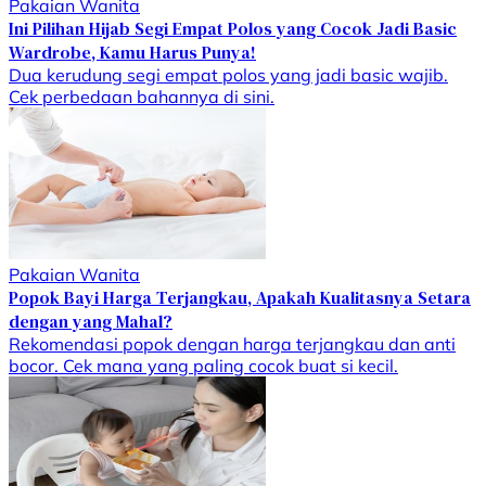
Pakaian Wanita
Ini Pilihan Hijab Segi Empat Polos yang Cocok Jadi Basic
Wardrobe, Kamu Harus Punya!
Dua kerudung segi empat polos yang jadi basic wajib.
Cek perbedaan bahannya di sini.
Pakaian Wanita
Popok Bayi Harga Terjangkau, Apakah Kualitasnya Setara
dengan yang Mahal?
Rekomendasi popok dengan harga terjangkau dan anti
bocor. Cek mana yang paling cocok buat si kecil.