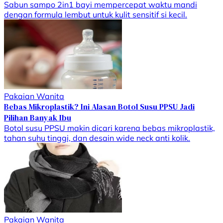
Sabun sampo 2in1 bayi mempercepat waktu mandi
dengan formula lembut untuk kulit sensitif si kecil.
Pakaian Wanita
Bebas Mikroplastik? Ini Alasan Botol Susu PPSU Jadi
Pilihan Banyak Ibu
Botol susu PPSU makin dicari karena bebas mikroplastik,
tahan suhu tinggi, dan desain wide neck anti kolik.
Pakaian Wanita