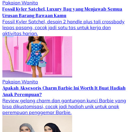
Pakaian Wanita
Fossil Kyler Satchel, Luxury Bag yang Menjawab Semua
Urusan Barang Bawaan Kamu
Fossil Kyler Satchel, desain 2 handle plus tali crossbody
lepas pasang, cocok jadi satu tas untuk kerja dan
aktivitas harian.
Pakaian Wanita
Apakah Aksesoris Charm Barbie Ini Worth It Buat Hadiah
Anak Perempuan?
Review gelang charm dan gantungan kunci Barbie yang
bisa dikustomisasi, cocok jadi hadiah unik untuk anak
perempuan penggemar Barbie.