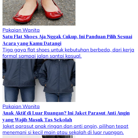
Pakaian Wanita
Satu Flat Shoes Aja Nggak Cukup, Ini Panduan Pilih Sesuai
Acara yang Kamu Datangi
Tiga gaya flat shoes untuk kebutuhan berbeda, dari kerja
formal sampai jalan santai kasual.
Pakaian Wanita
Anak Aktif di Luar Ruangan? Ini Jaket Parasut Anti Angin
yang Wajib Masuk Tas Sekolah
Jaket parasut anak ringan dan anti angin, pilihan tepat
menemani si kecil main atau sekolah di luar ruangan.