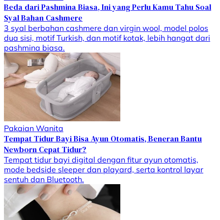
Beda dari Pashmina Biasa, Ini yang Perlu Kamu Tahu Soal
Syal Bahan Cashmere
3 syal berbahan cashmere dan virgin wool, model polos
dua sisi, motif Turkish, dan motif kotak, lebih hangat dari
pashmina biasa.
Pakaian Wanita
Tempat Tidur Bayi Bisa Ayun Otomatis, Beneran Bantu
Newborn Cepat Tidur?
Tempat tidur bayi digital dengan fitur ayun otomatis,
mode bedside sleeper dan playard, serta kontrol layar
sentuh dan Bluetooth.