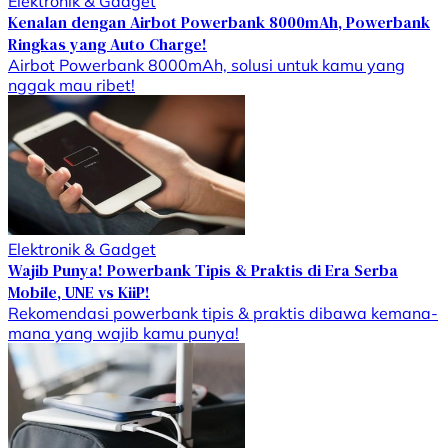
Elektronik & Gadget
Kenalan dengan Airbot Powerbank 8000mAh, Powerbank
Ringkas yang Auto Charge!
Airbot Powerbank 8000mAh, solusi untuk kamu yang
nggak mau ribet!
Elektronik & Gadget
Wajib Punya! Powerbank Tipis & Praktis di Era Serba
Mobile, UNE vs KiiP!
Rekomendasi powerbank tipis & praktis dibawa kemana-
mana yang wajib kamu punya!