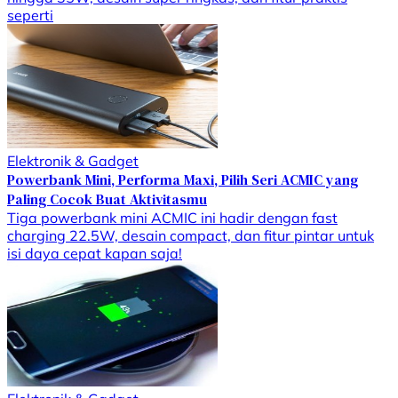
seperti
Elektronik & Gadget
Powerbank Mini, Performa Maxi, Pilih Seri ACMIC yang
Paling Cocok Buat Aktivitasmu
Tiga powerbank mini ACMIC ini hadir dengan fast
charging 22.5W, desain compact, dan fitur pintar untuk
isi daya cepat kapan saja!