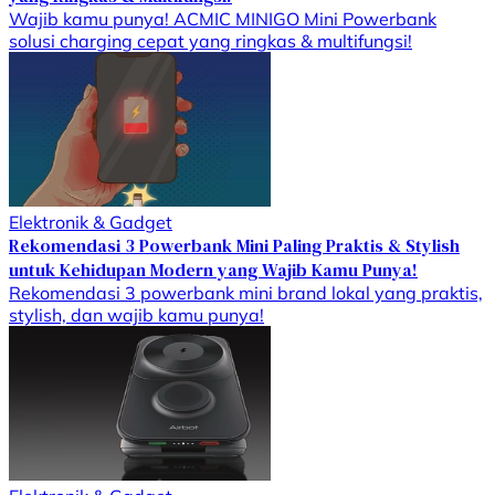
Wajib kamu punya! ACMIC MINIGO Mini Powerbank
solusi charging cepat yang ringkas & multifungsi!
Elektronik & Gadget
Rekomendasi 3 Powerbank Mini Paling Praktis & Stylish
untuk Kehidupan Modern yang Wajib Kamu Punya!
Rekomendasi 3 powerbank mini brand lokal yang praktis,
stylish, dan wajib kamu punya!