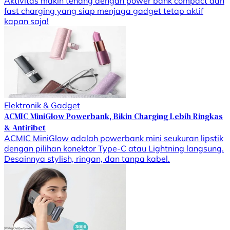
Aktivitas makin tenang dengan power bank compact dan
fast charging yang siap menjaga gadget tetap aktif
kapan saja!
Elektronik & Gadget
ACMIC MiniGlow Powerbank, Bikin Charging Lebih Ringkas
& Antiribet
ACMIC MiniGlow adalah powerbank mini seukuran lipstik
dengan pilihan konektor Type-C atau Lightning langsung.
Desainnya stylish, ringan, dan tanpa kabel.