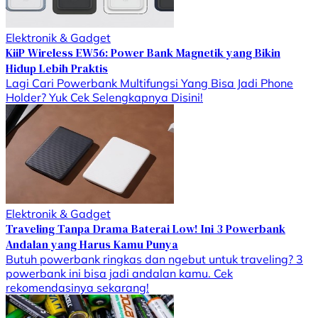
Elektronik & Gadget
KiiP Wireless EW56: Power Bank Magnetik yang Bikin
Hidup Lebih Praktis
Lagi Cari Powerbank Multifungsi Yang Bisa Jadi Phone
Holder? Yuk Cek Selengkapnya Disini!
Elektronik & Gadget
Traveling Tanpa Drama Baterai Low! Ini 3 Powerbank
Andalan yang Harus Kamu Punya
Butuh powerbank ringkas dan ngebut untuk traveling? 3
powerbank ini bisa jadi andalan kamu. Cek
rekomendasinya sekarang!