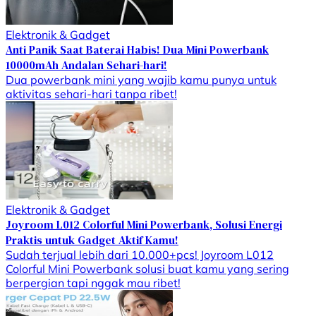
Elektronik & Gadget
Anti Panik Saat Baterai Habis! Dua Mini Powerbank
10000mAh Andalan Sehari-hari!
Dua powerbank mini yang wajib kamu punya untuk
aktivitas sehari-hari tanpa ribet!
Elektronik & Gadget
Joyroom L012 Colorful Mini Powerbank, Solusi Energi
Praktis untuk Gadget Aktif Kamu!
Sudah terjual lebih dari 10.000+pcs! Joyroom L012
Colorful Mini Powerbank solusi buat kamu yang sering
berpergian tapi nggak mau ribet!