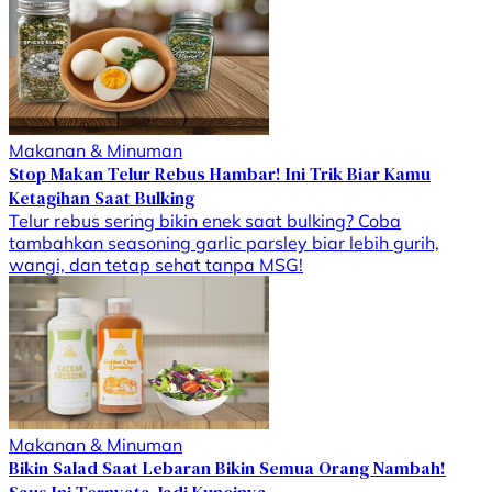
Makanan & Minuman
Stop Makan Telur Rebus Hambar! Ini Trik Biar Kamu
Ketagihan Saat Bulking
Telur rebus sering bikin enek saat bulking? Coba
tambahkan seasoning garlic parsley biar lebih gurih,
wangi, dan tetap sehat tanpa MSG!
Makanan & Minuman
Bikin Salad Saat Lebaran Bikin Semua Orang Nambah!
Saus Ini Ternyata Jadi Kuncinya