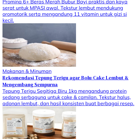
Promina 6+ Beras Merah Bubur Bayi praktis dan kaya
serat untuk MPASI awal. Tekstur lembut mendukung
oromotorik serta mengandung 11 vitamin untuk gizi si
kecil.
Makanan & Minuman
Rekomendasi Tepung Terigu agar Bolu-Cake Lembut &
Mengembang Sempurna
Tepung Terigu Segitiga Biru 1kg mengandung protein
sedang serbaguna untuk cake & camilan. Tekstur halus,
adonan lembut, dan hasil konsisten buat berbagai resep.