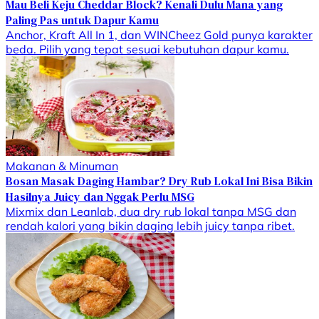
Mau Beli Keju Cheddar Block? Kenali Dulu Mana yang
Paling Pas untuk Dapur Kamu
Anchor, Kraft All In 1, dan WINCheez Gold punya karakter
beda. Pilih yang tepat sesuai kebutuhan dapur kamu.
Makanan & Minuman
Bosan Masak Daging Hambar? Dry Rub Lokal Ini Bisa Bikin
Hasilnya Juicy dan Nggak Perlu MSG
Mixmix dan Leanlab, dua dry rub lokal tanpa MSG dan
rendah kalori yang bikin daging lebih juicy tanpa ribet.