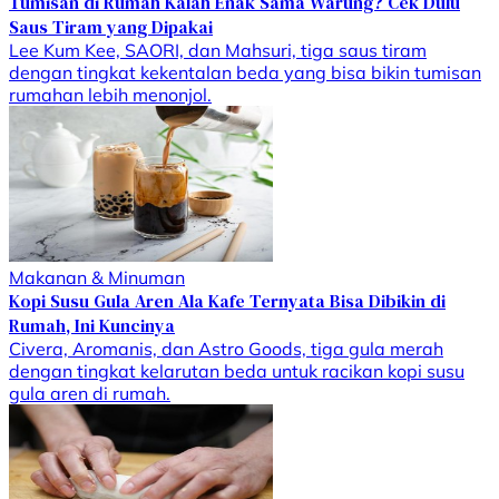
Tumisan di Rumah Kalah Enak Sama Warung? Cek Dulu
Saus Tiram yang Dipakai
Lee Kum Kee, SAORI, dan Mahsuri, tiga saus tiram
dengan tingkat kekentalan beda yang bisa bikin tumisan
rumahan lebih menonjol.
Makanan & Minuman
Kopi Susu Gula Aren Ala Kafe Ternyata Bisa Dibikin di
Rumah, Ini Kuncinya
Civera, Aromanis, dan Astro Goods, tiga gula merah
dengan tingkat kelarutan beda untuk racikan kopi susu
gula aren di rumah.