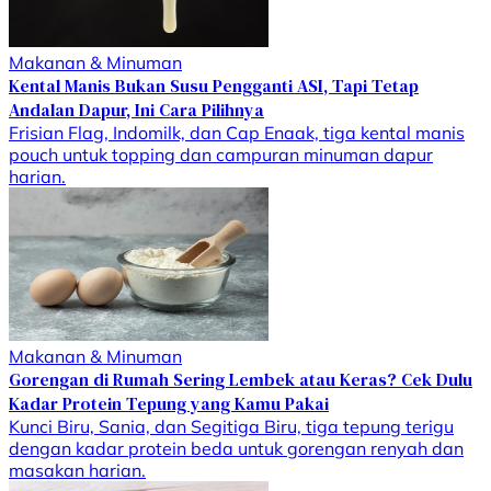
Makanan & Minuman
Kental Manis Bukan Susu Pengganti ASI, Tapi Tetap
Andalan Dapur, Ini Cara Pilihnya
Frisian Flag, Indomilk, dan Cap Enaak, tiga kental manis
pouch untuk topping dan campuran minuman dapur
harian.
Makanan & Minuman
Gorengan di Rumah Sering Lembek atau Keras? Cek Dulu
Kadar Protein Tepung yang Kamu Pakai
Kunci Biru, Sania, dan Segitiga Biru, tiga tepung terigu
dengan kadar protein beda untuk gorengan renyah dan
masakan harian.