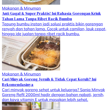
Makanan & Minuman
Anti Gagal & Super Praktis! Ini Rahasia Gorengan Kriuk
Tahan Lama Tanpa Ribet Racik Bumbu
Tepung bumbu instan jadi solusi praktis bikin gorengan
renyah dan tahan lama. Cocok untuk camilan, lauk cepat,
hingga ide jualan tanpa ribet racik bumbu.
Makanan & Minuman
Cari Minyak Goreng Jernih & Tidak Cepat Keruh? Ini
Rekomendasinya
Cari minyak goreng sehat untuk keluarga? Sania Minyak
Goreng Refil 2000ml hadir dengan bahan nabati, jernih,
dan kaya vitamin E untuk masakan lebih sehat.