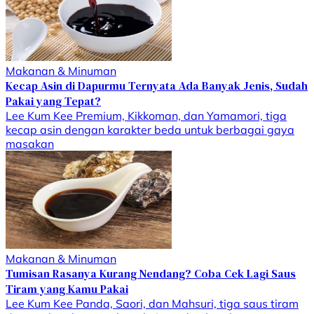
Makanan & Minuman
Kecap Asin di Dapurmu Ternyata Ada Banyak Jenis, Sudah
Pakai yang Tepat?
Lee Kum Kee Premium, Kikkoman, dan Yamamori, tiga
kecap asin dengan karakter beda untuk berbagai gaya
masakan
Makanan & Minuman
Tumisan Rasanya Kurang Nendang? Coba Cek Lagi Saus
Tiram yang Kamu Pakai
Lee Kum Kee Panda, Saori, dan Mahsuri, tiga saus tiram