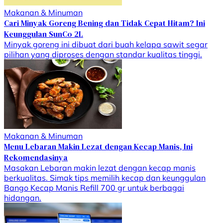
Makanan & Minuman
Cari Minyak Goreng Bening dan Tidak Cepat Hitam? Ini
Keunggulan SunCo 2L
Minyak goreng ini dibuat dari buah kelapa sawit segar
pilihan yang diproses dengan standar kualitas tinggi.
Makanan & Minuman
Menu Lebaran Makin Lezat dengan Kecap Manis, Ini
Rekomendasinya
Masakan Lebaran makin lezat dengan kecap manis
berkualitas. Simak tips memilih kecap dan keunggulan
Bango Kecap Manis Refill 700 gr untuk berbagai
hidangan.