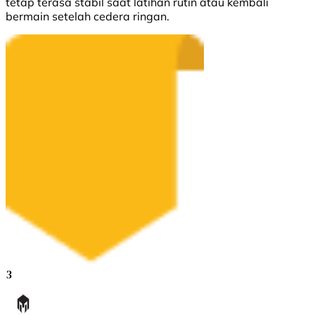
tetap terasa stabil saat latihan rutin atau kembali
bermain setelah cedera ringan.
3