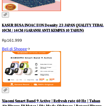
KASUR BUSA INOAC EON Desnity 23 JAPAN QUALITY TEBAL
10CM / 14CM (GARANSI ANTI KEMPES 10 TAHUN)
Rp161.999
Beli di Shopee
Xiaomi Smart Band 9 Active | Refresh rate 60 Hz | Tahan
Air Hingga 50 Meter | 50+ Mode Olahraga | Baterai Hingga