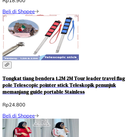
Rp18.900
Beli di Shopee
Tongkat tiang bendera 1.2M 2M Tour leader travel flag
pole Telescopic pointer stick Teleskopik penunjuk
memanjang guide portable Stainless
Rp24.800
Beli di Shopee