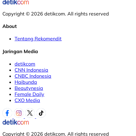
Copyright © 2026 detikcom. All rights reserved
About
Tentang Rekomendit
Jaringan Media
detikcom
CNN Indonesia
CNBC Indonesia
Haibunda
Beautynesia
Female Daily
CXO Media
Copyright © 2026 detikcom. All rights reserved