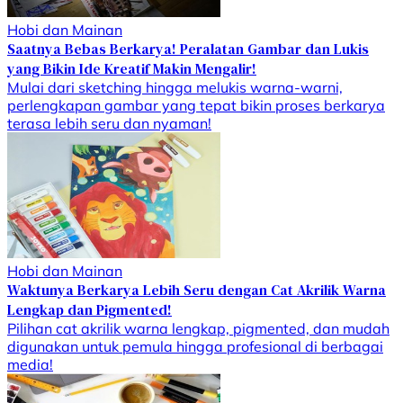
Hobi dan Mainan
Saatnya Bebas Berkarya! Peralatan Gambar dan Lukis
yang Bikin Ide Kreatif Makin Mengalir!
Mulai dari sketching hingga melukis warna-warni,
perlengkapan gambar yang tepat bikin proses berkarya
terasa lebih seru dan nyaman!
Hobi dan Mainan
Waktunya Berkarya Lebih Seru dengan Cat Akrilik Warna
Lengkap dan Pigmented!
Pilihan cat akrilik warna lengkap, pigmented, dan mudah
digunakan untuk pemula hingga profesional di berbagai
media!