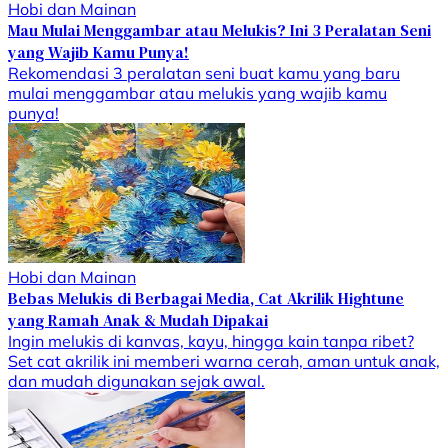
Hobi dan Mainan
Mau Mulai Menggambar atau Melukis? Ini 3 Peralatan Seni
yang Wajib Kamu Punya!
Rekomendasi 3 peralatan seni buat kamu yang baru
mulai menggambar atau melukis yang wajib kamu
punya!
Hobi dan Mainan
Bebas Melukis di Berbagai Media, Cat Akrilik Hightune
yang Ramah Anak & Mudah Dipakai
Ingin melukis di kanvas, kayu, hingga kain tanpa ribet?
Set cat akrilik ini memberi warna cerah, aman untuk anak,
dan mudah digunakan sejak awal.