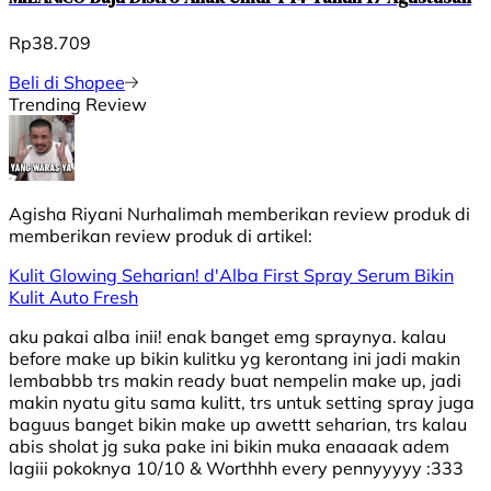
Rp38.709
Beli di Shopee
Trending Review
Agisha Riyani Nurhalimah
memberikan review produk di
memberikan review produk di
artikel:
Kulit Glowing Seharian! d'Alba First Spray Serum Bikin
Kulit Auto Fresh
aku pakai alba inii! enak banget emg spraynya. kalau
before make up bikin kulitku yg kerontang ini jadi makin
lembabbb trs makin ready buat nempelin make up, jadi
makin nyatu gitu sama kulitt, trs untuk setting spray juga
baguus banget bikin make up awettt seharian, trs kalau
abis sholat jg suka pake ini bikin muka enaaaak adem
lagiii pokoknya 10/10 & Worthhh every pennyyyyy :333