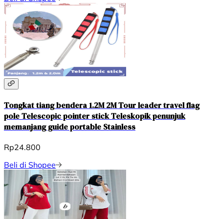
Tongkat tiang bendera 1.2M 2M Tour leader travel flag
pole Telescopic pointer stick Teleskopik penunjuk
memanjang guide portable Stainless
Rp24.800
Beli di Shopee