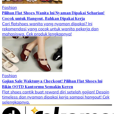
Fashion
Pilihan Flat Shoes Wanita Ini Nyaman Dipakai Seharian!
Cocok untuk Hangout, Bahkan Dipakai Kerja
Cari flatshoes wanita yang nyaman dipakai? Ini
rekomendasi yang cocok untuk wanita pekerja dan
mahasiswa. Cek produk lengkapnya!
Fashion
Gajian Sale Waktunya Checkout! Pilihan Flat Shoes Ini
Bikin OOTD Kantormu Semakin Keren
Flat shoes cantik buat reward diri setelah gajian! Desain
timeless dan nyaman dipakai kerja sampai hangout! Cek
selengkapnya.