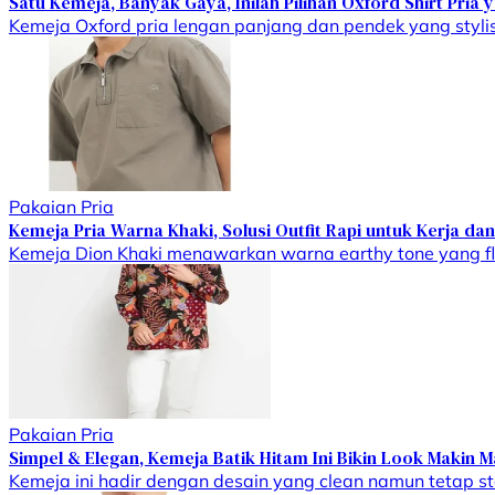
Satu Kemeja, Banyak Gaya, Inilah Pilihan Oxford Shirt Pria y
Kemeja Oxford pria lengan panjang dan pendek yang stylis
Pakaian Pria
Kemeja Pria Warna Khaki, Solusi Outfit Rapi untuk Kerja dan
Kemeja Dion Khaki menawarkan warna earthy tone yang fle
Pakaian Pria
Simpel & Elegan, Kemeja Batik Hitam Ini Bikin Look Makin M
Kemeja ini hadir dengan desain yang clean namun tetap s