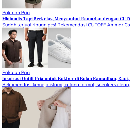
Pakaian Pria
Minimalis Tapi Berkelas, Menyambut Ramadan dengan CUTOF
Sudah terjual ribuan pcs! Rekomendasi CUTOFF Ammar Coll
Pakaian Pria
Inspirasi Outift Pria untuk Bukber di Bulan Ramadhan, Rapi,
Rekomendasi kemeja islami, celana formal, sneakers clean, 