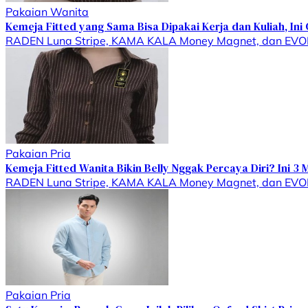
Pakaian Wanita
Kemeja Fitted yang Sama Bisa Dipakai Kerja dan Kuliah, In
RADEN Luna Stripe, KAMA KALA Money Magnet, dan EVONNE X
Pakaian Pria
Kemeja Fitted Wanita Bikin Belly Nggak Percaya Diri? Ini 
RADEN Luna Stripe, KAMA KALA Money Magnet, dan EVONNE
Pakaian Pria