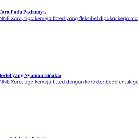
i Cara Padu Padannya
ara, tiga kemeja fitted yang fleksibel dipakai kerja mau
3 Model yang Nyaman Dipakai
 Xara, tiga kemeja fitted dengan karakter beda untuk ga