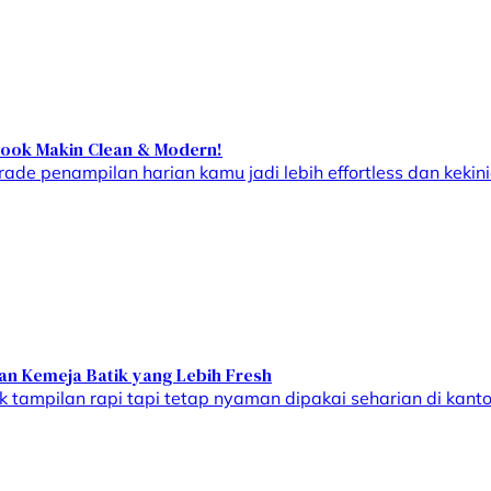
 Look Makin Clean & Modern!
ade penampilan harian kamu jadi lebih effortless dan kekini
an Kemeja Batik yang Lebih Fresh
k tampilan rapi tapi tetap nyaman dipakai seharian di kanto