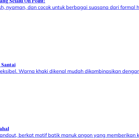
ang Selalu On Point!
h, nyaman, dan cocok untuk berbagai suasana dari formal h
 Santai
ksibel. Warna khaki dikenal mudah dikombinasikan dengan b
ahal
tandout, berkat motif batik manuk angon yang memberikan k