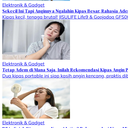
Elektronik & Gadget
Sekecil Ini Tapi Anginnya Ngalahin Kipas Besar, Rahasia A
Kipas kecil, tenaga brutal! JISULIFE Life9 & Goojodoq GF
Elektronik & Gadget
Tetap Adem di Mana Saja, Inilah Rekomendasi Kipas Angin 
Dua kipas portable ini siap kasih angin kencang, praktis 
Elektronik & Gadget