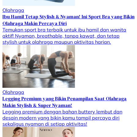
Olahraga
Ibu Hamil Tetap Stylish & Nyaman! Ini Sport Bra yang Bikin
Olahraga Makin Percaya Diri
Temukan sport bra terbaik untuk ibu hamil dan wanita
aktif! Nyaman, breathable, tanpa kawat, dan tetap
stylish untuk olahraga maupun aktivitas harian.
Olahraga
Legging Premium yang Bikin Penampilan Saat Olahraga
Makin Stylish & Super Nyaman!
Legging premium dengan bahan buttery lembut dan
desain modern yang bikin kamu tampil percaya diri
sekaligus nyaman di setiap aktivitas!