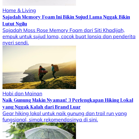
Home & Living
Sajadah Memory Foam Ini Bikin Sujud Lama Nggak Bikin
Lutut Ngilu
Sajadah Moss Rose Memory Foam dari Siti Khadijah,
empuk untuk sujud lama, cocok buat lansia dan penderita
nyeri sendi.
Hobi dan Mainan
Naik Gunung Makin Nyaman! 3 Perlengkapan Hiking Lokal
yang Nggak Kalah dari Brand Luar
Gear hiking lokal untuk naik gunung dan trail run yang
fungsional, simak rekomendasinya di sini.