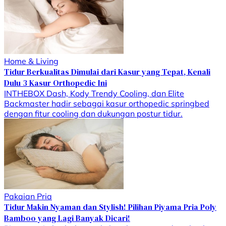
Home & Living
Tidur Berkualitas Dimulai dari Kasur yang Tepat, Kenali
Dulu 3 Kasur Orthopedic Ini
INTHEBOX Dash, Kody Trendy Cooling, dan Elite
Backmaster hadir sebagai kasur orthopedic springbed
dengan fitur cooling dan dukungan postur tidur.
Pakaian Pria
Tidur Makin Nyaman dan Stylish! Pilihan Piyama Pria Poly
Bamboo yang Lagi Banyak Dicari!