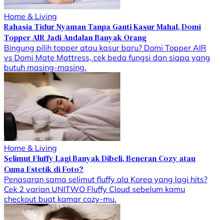
Home & Living
Rahasia Tidur Nyaman Tanpa Ganti Kasur Mahal, Domi
Topper AIR Jadi Andalan Banyak Orang
Bingung pilih topper atau kasur baru? Domi Topper AIR
vs Domi Mate Mattress, cek beda fungsi dan siapa yang
butuh masing-masing.
Home & Living
Selimut Fluffy Lagi Banyak Dibeli, Beneran Cozy atau
Cuma Estetik di Foto?
Penasaran sama selimut fluffy ala Korea yang lagi hits?
Cek 2 varian UNITWO Fluffy Cloud sebelum kamu
checkout buat kamar cozy-mu.