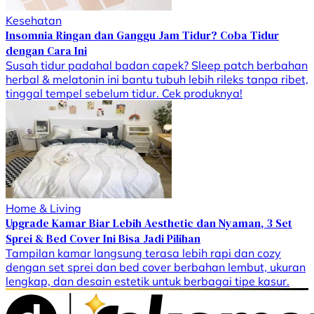
Kesehatan
Insomnia Ringan dan Ganggu Jam Tidur? Coba Tidur
dengan Cara Ini
Susah tidur padahal badan capek? Sleep patch berbahan
herbal & melatonin ini bantu tubuh lebih rileks tanpa ribet,
tinggal tempel sebelum tidur. Cek produknya!
Home & Living
Upgrade Kamar Biar Lebih Aesthetic dan Nyaman, 3 Set
Sprei & Bed Cover Ini Bisa Jadi Pilihan
Tampilan kamar langsung terasa lebih rapi dan cozy
dengan set sprei dan bed cover berbahan lembut, ukuran
lengkap, dan desain estetik untuk berbagai tipe kasur.