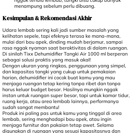
nggak terlalu lembab, tangki bisa cukup banyak
menampung sebelum perlu dibuang.
Kesimpulan & Rekomendasi Akhir
Udara lembab sering kali jadi sumber masalah yang
kelihatan sepele, tapi efeknya terasa ke mana-mana,
mulai dari bau apek, dinding mudah berjamur, sampai
rasa nggak nyaman saat beraktivitas di dalam ruangan.
Di sinilah Tixx Dehumidifier Tangki Air 1000 ml berperan
sebagai solusi praktis yang masuk akal!
Dengan ukuran yang ringkas, penggunaan yang simpel,
dan kapasitas tangki yang cukup untuk pemakaian
harian, dehumidifier ini cocok buat kamu yang mau
menjaga ruangan tetap kering tanpa ribet dan tanpa
harus keluar budget besar. Hasilnya mungkin nggak
instan untuk ruangan super besar, tapi untuk kamar tidur,
ruang kerja, atau area lembab lainnya, performanya
sudah sangat membantu!
Produk ini paling pas untuk kamu yang tinggal di area
lembab, sering menghadapi bau apek, atau ingin
menjaga furnitur dan pakaian tetap awet. Selama
digunakan di ruangan yang sesuai kapasitasnya dan