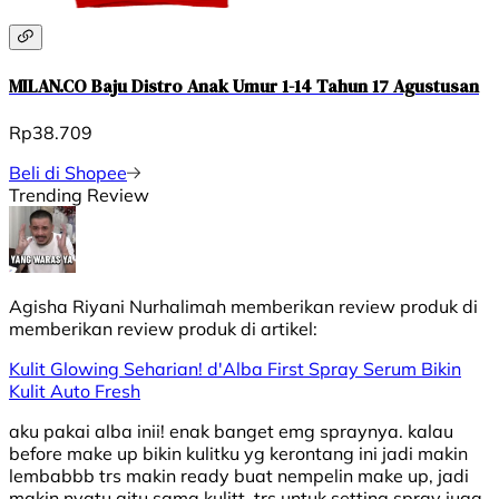
MILAN.CO Baju Distro Anak Umur 1-14 Tahun 17 Agustusan
Rp38.709
Beli di Shopee
Trending Review
Agisha Riyani Nurhalimah
memberikan review produk di
memberikan review produk di
artikel:
Kulit Glowing Seharian! d'Alba First Spray Serum Bikin
Kulit Auto Fresh
aku pakai alba inii! enak banget emg spraynya. kalau
before make up bikin kulitku yg kerontang ini jadi makin
lembabbb trs makin ready buat nempelin make up, jadi
makin nyatu gitu sama kulitt, trs untuk setting spray juga