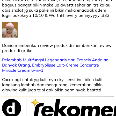
baguus banget bikin make up awettt seharian, trs kalau
abis sholat jg suka pake ini bikin muka enaaaak adem
lagiii pokoknya 10/10 & Worthhh every pennyyyyy :333
Dania
memberikan review produk di
memberikan review
produk di
artikel:
Pelembab Multifungsi Legendaris dari Prancis Andalan
Banyak Orang, Embryolisse Lait-Creme Concentre
Miracle Cream 6-in-1!
Cocok bgt untuk yg kulit nya dry-sensitive, bikin kulit
langsung lembab dan mengurangi kemerahan. bikin
glowing kulit juga tapi gak bikin berminyak. bestttt!