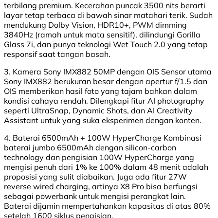
terbilang premium. Kecerahan puncak 3500 nits berarti
layar tetap terbaca di bawah sinar matahari terik. Sudah
mendukung Dolby Vision, HDR10+, PWM dimming
3840Hz (ramah untuk mata sensitif), dilindungi Gorilla
Glass 7i, dan punya teknologi Wet Touch 2.0 yang tetap
responsif saat tangan basah.
3. Kamera Sony IMX882 50MP dengan OIS Sensor utama
Sony IMX882 berukuran besar dengan apertur f/1.5 dan
OIS memberikan hasil foto yang tajam bahkan dalam
kondisi cahaya rendah. Dilengkapi fitur AI photography
seperti UltraSnap, Dynamic Shots, dan AI Creativity
Assistant untuk yang suka eksperimen dengan konten.
4. Baterai 6500mAh + 100W HyperCharge Kombinasi
baterai jumbo 6500mAh dengan silicon-carbon
technology dan pengisian 100W HyperCharge yang
mengisi penuh dari 1% ke 100% dalam 48 menit adalah
proposisi yang sulit diabaikan. Juga ada fitur 27W
reverse wired charging, artinya X8 Pro bisa berfungsi
sebagai powerbank untuk mengisi perangkat lain.
Baterai dijamin mempertahankan kapasitas di atas 80%
setelah 1600 siklus pengisian.