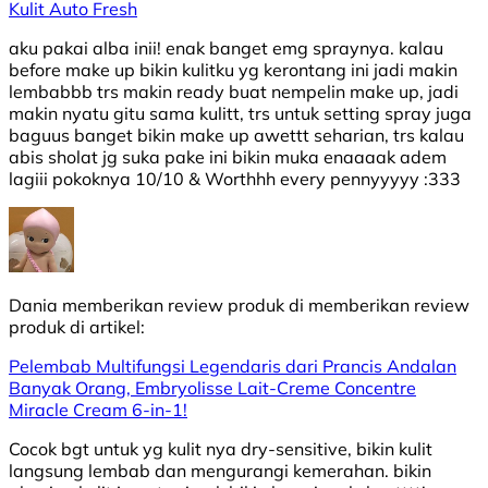
Kulit Auto Fresh
aku pakai alba inii! enak banget emg spraynya. kalau
before make up bikin kulitku yg kerontang ini jadi makin
lembabbb trs makin ready buat nempelin make up, jadi
makin nyatu gitu sama kulitt, trs untuk setting spray juga
baguus banget bikin make up awettt seharian, trs kalau
abis sholat jg suka pake ini bikin muka enaaaak adem
lagiii pokoknya 10/10 & Worthhh every pennyyyyy :333
Dania
memberikan review produk di
memberikan review
produk di
artikel:
Pelembab Multifungsi Legendaris dari Prancis Andalan
Banyak Orang, Embryolisse Lait-Creme Concentre
Miracle Cream 6-in-1!
Cocok bgt untuk yg kulit nya dry-sensitive, bikin kulit
langsung lembab dan mengurangi kemerahan. bikin