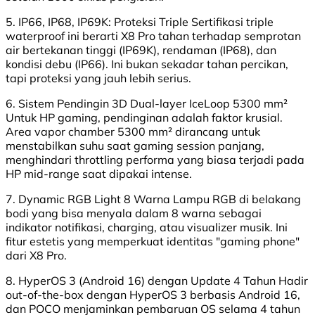
5. IP66, IP68, IP69K: Proteksi Triple Sertifikasi triple
waterproof ini berarti X8 Pro tahan terhadap semprotan
air bertekanan tinggi (IP69K), rendaman (IP68), dan
kondisi debu (IP66). Ini bukan sekadar tahan percikan,
tapi proteksi yang jauh lebih serius.
6. Sistem Pendingin 3D Dual-layer IceLoop 5300 mm²
Untuk HP gaming, pendinginan adalah faktor krusial.
Area vapor chamber 5300 mm² dirancang untuk
menstabilkan suhu saat gaming session panjang,
menghindari throttling performa yang biasa terjadi pada
HP mid-range saat dipakai intense.
7. Dynamic RGB Light 8 Warna Lampu RGB di belakang
bodi yang bisa menyala dalam 8 warna sebagai
indikator notifikasi, charging, atau visualizer musik. Ini
fitur estetis yang memperkuat identitas "gaming phone"
dari X8 Pro.
8. HyperOS 3 (Android 16) dengan Update 4 Tahun Hadir
out-of-the-box dengan HyperOS 3 berbasis Android 16,
dan POCO menjaminkan pembaruan OS selama 4 tahun