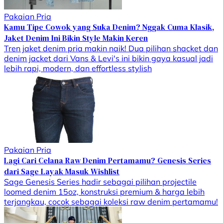
Pakaian Pria
Kamu Tipe Cowok yang Suka Denim? Nggak Cuma Klasik,
Jaket Denim Ini Bikin Style Makin Keren
Tren jaket denim pria makin naik! Dua pilihan shacket dan
denim jacket dari Vans & Levi's ini bikin gaya kasual jadi
lebih rapi, modern, dan effortless stylish
Pakaian Pria
Lagi Cari Celana Raw Denim Pertamamu? Genesis Series
dari Sage Layak Masuk Wishlist
Sage Genesis Series hadir sebagai pilihan projectile
loomed denim 15oz, konstruksi premium & harga lebih
terjangkau, cocok sebagai koleksi raw denim pertamamu!