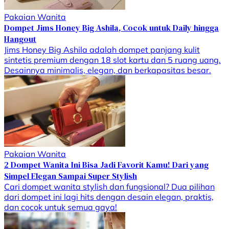
Pakaian Wanita
Dompet Jims Honey Big Ashila, Cocok untuk Daily hingga
Hangout
Jims Honey Big Ashila adalah dompet panjang kulit
sintetis premium dengan 18 slot kartu dan 5 ruang uang.
Desainnya minimalis, elegan, dan berkapasitas besar.
Pakaian Wanita
2 Dompet Wanita Ini Bisa Jadi Favorit Kamu! Dari yang
Simpel Elegan Sampai Super Stylish
Cari dompet wanita stylish dan fungsional? Dua pilihan
dari dompet ini lagi hits dengan desain elegan, praktis,
dan cocok untuk semua gaya!