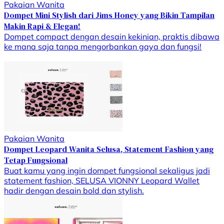
Pakaian Wanita
Dompet Mini Stylish dari Jims Honey yang Bikin Tampilan
Makin Rapi & Elegan!
Dompet compact dengan desain kekinian, praktis dibawa
ke mana saja tanpa mengorbankan gaya dan fungsi!
Pakaian Wanita
Dompet Leopard Wanita Selusa, Statement Fashion yang
Tetap Fungsional
Buat kamu yang ingin dompet fungsional sekaligus jadi
statement fashion, SELUSA VIONNY Leopard Wallet
hadir dengan desain bold dan stylish.