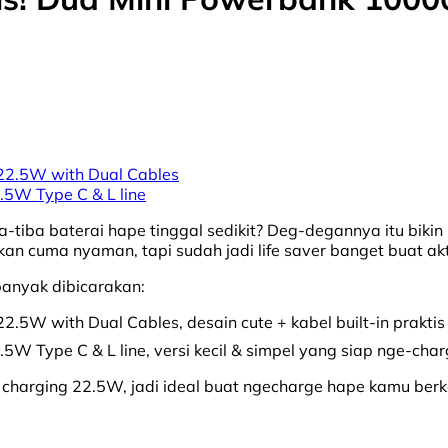
22.5W with Dual Cables
W Type C & L line
g tiba-tiba baterai hape tinggal sedikit? Deg-degannya itu 
cuma nyaman, tapi sudah jadi life saver banget buat aktiv
 banyak dibicarakan:
W with Dual Cables, desain cute + kabel built-in praktis
ype C & L line, versi kecil & simpel yang siap nge-charg
rging 22.5W, jadi ideal buat ngecharge hape kamu berkali-k