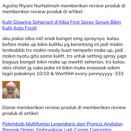
Agisha Riyani Nurhalimah
memberikan review produk di
memberikan review produk di
artikel:
Kulit Glowing Seharian! d'Alba First Spray Serum Bikin
Kulit Auto Fresh
aku pakai alba inii! enak banget emg spraynya. kalau
before make up bikin kulitku yg kerontang ini jadi makin
lembabbb trs makin ready buat nempelin make up, jadi
makin nyatu gitu sama kulitt, trs untuk setting spray juga
baguus banget bikin make up awettt seharian, trs kalau
abis sholat jg suka pake ini bikin muka enaaaak adem
lagiii pokoknya 10/10 & Worthhh every pennyyyyy :333
Dania
memberikan review produk di
memberikan review
produk di
artikel:
Pelembab Multifungsi Legendaris dari Prancis Andalan
Banyak Orang, Embryolisse Lait-Creme Concentre