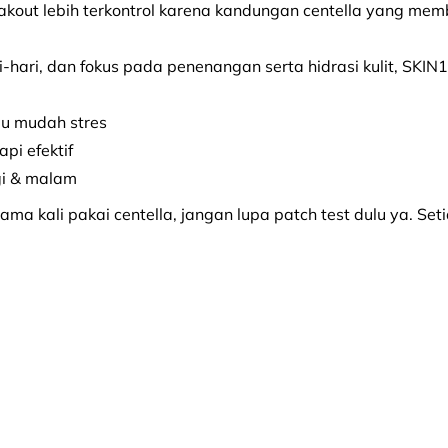
akout lebih terkontrol karena kandungan centella yang mem
i-hari, dan fokus pada penenangan serta hidrasi kulit, SK
tau mudah stres
pi efektif
gi & malam
ama kali pakai centella, jangan lupa patch test dulu ya. Set