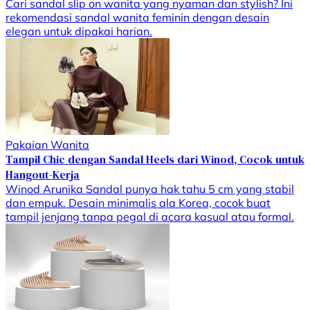
Cari sandal slip on wanita yang nyaman dan stylish? Ini
rekomendasi sandal wanita feminin dengan desain
elegan untuk dipakai harian.
Pakaian Wanita
Tampil Chic dengan Sandal Heels dari Winod, Cocok untuk
Hangout-Kerja
Winod Arunika Sandal punya hak tahu 5 cm yang stabil
dan empuk. Desain minimalis ala Korea, cocok buat
tampil jenjang tanpa pegal di acara kasual atau formal.