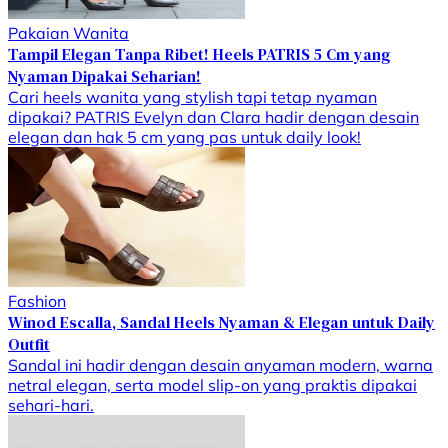
Pakaian Wanita
Tampil Elegan Tanpa Ribet! Heels PATRIS 5 Cm yang
Nyaman Dipakai Seharian!
Cari heels wanita yang stylish tapi tetap nyaman
dipakai? PATRIS Evelyn dan Clara hadir dengan desain
elegan dan hak 5 cm yang pas untuk daily look!
Fashion
Winod Escalla, Sandal Heels Nyaman & Elegan untuk Daily
Outfit
Sandal ini hadir dengan desain anyaman modern, warna
netral elegan, serta model slip-on yang praktis dipakai
sehari-hari.