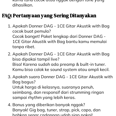
dihasilkan.
FAQ: Pertanyaan yang Sering Ditanyakan
Apakah Donner DAG - 1CE Gitar Akustik with Bag
cocok buat pemula?
Cocok banget! Paket lengkap dari Donner DAG -
1CE Gitar Akustik with Bag bantu kamu memulai
tanpa ribet.
Apakah Donner DAG - 1CE Gitar Akustik with Bag
bisa dipakai tampil live?
Bisa! Karena sudah ada preamp & built-in tuner.
Kamu bisa colok ke sound system atau ampli kecil.
Apakah suara Donner DAG - 1CE Gitar Akustik with
Bag bagus?
Untuk harga di kelasnya, suaranya penuh,
seimbang, dan responsif dari strumming ringan
sampai rhythm yang lebih keras.
Bonus yang diberikan banyak nggak?
Banyak! Gig bag, tuner, strap, pick, capo, dan
bahkan senar cadangan udah siap pakai!