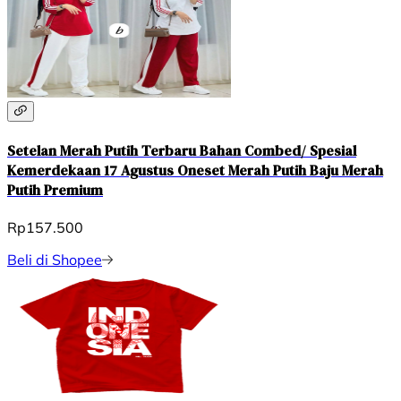
Setelan Merah Putih Terbaru Bahan Combed/ Spesial
Kemerdekaan 17 Agustus Oneset Merah Putih Baju Merah
Putih Premium
Rp157.500
Beli di Shopee