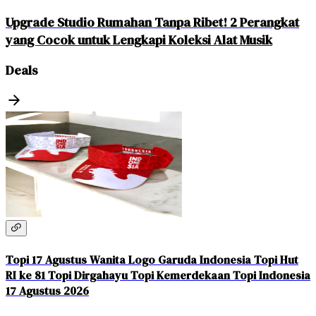
Upgrade Studio Rumahan Tanpa Ribet! 2 Perangkat
yang Cocok untuk Lengkapi Koleksi Alat Musik
Deals
Topi 17 Agustus Wanita Logo Garuda Indonesia Topi Hut
RI ke 81 Topi Dirgahayu Topi Kemerdekaan Topi Indonesia
17 Agustus 2026