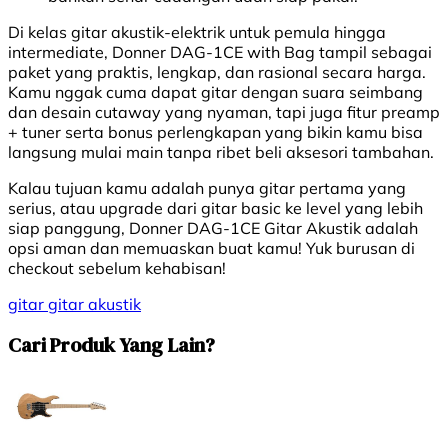
Di kelas gitar akustik-elektrik untuk pemula hingga
intermediate, Donner DAG-1CE with Bag tampil sebagai
paket yang praktis, lengkap, dan rasional secara harga.
Kamu nggak cuma dapat gitar dengan suara seimbang
dan desain cutaway yang nyaman, tapi juga fitur preamp
+ tuner serta bonus perlengkapan yang bikin kamu bisa
langsung mulai main tanpa ribet beli aksesori tambahan.
Kalau tujuan kamu adalah punya gitar pertama yang
serius, atau upgrade dari gitar basic ke level yang lebih
siap panggung, Donner DAG-1CE Gitar Akustik adalah
opsi aman dan memuaskan buat kamu! Yuk burusan di
checkout sebelum kehabisan!
gitar
gitar akustik
Cari Produk Yang Lain?