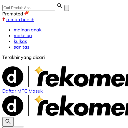
Promoted
rumah bersih
mainan anak
make up
kulkas
sanitasi
Terakhir yang dicari
Daftar MPC
Masuk