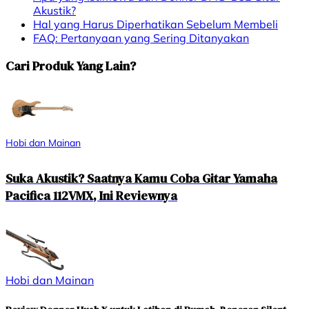
Akustik?
Hal yang Harus Diperhatikan Sebelum Membeli
FAQ: Pertanyaan yang Sering Ditanyakan
Cari Produk Yang Lain?
Hobi dan Mainan
Suka Akustik? Saatnya Kamu Coba Gitar Yamaha
Pacifica 112VMX, Ini Reviewnya
Hobi dan Mainan