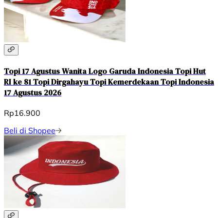
Topi 17 Agustus Wanita Logo Garuda Indonesia Topi Hut
RI ke 81 Topi Dirgahayu Topi Kemerdekaan Topi Indonesia
17 Agustus 2026
Rp16.900
Beli di Shopee