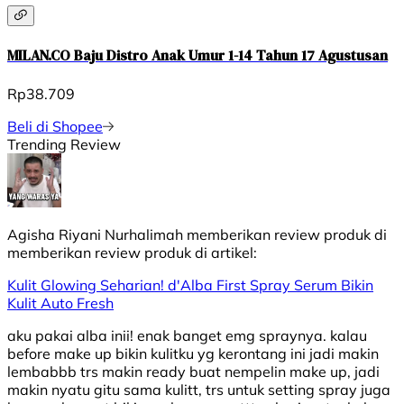
MILAN.CO Baju Distro Anak Umur 1-14 Tahun 17 Agustusan
Rp38.709
Beli di Shopee
Trending Review
Agisha Riyani Nurhalimah
memberikan review produk di
memberikan review produk di
artikel:
Kulit Glowing Seharian! d'Alba First Spray Serum Bikin
Kulit Auto Fresh
aku pakai alba inii! enak banget emg spraynya. kalau
before make up bikin kulitku yg kerontang ini jadi makin
lembabbb trs makin ready buat nempelin make up, jadi
makin nyatu gitu sama kulitt, trs untuk setting spray juga