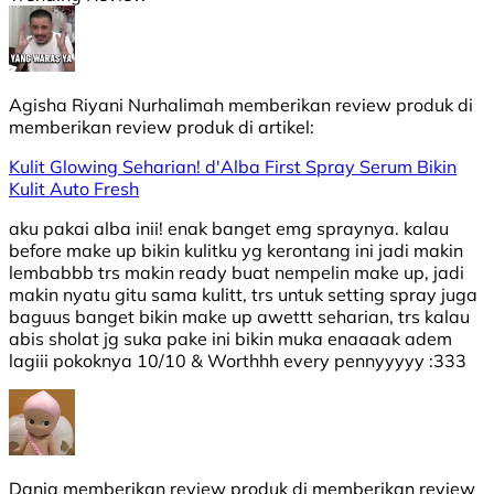
Agisha Riyani Nurhalimah
memberikan review produk di
memberikan review produk di
artikel:
Kulit Glowing Seharian! d'Alba First Spray Serum Bikin
Kulit Auto Fresh
aku pakai alba inii! enak banget emg spraynya. kalau
before make up bikin kulitku yg kerontang ini jadi makin
lembabbb trs makin ready buat nempelin make up, jadi
makin nyatu gitu sama kulitt, trs untuk setting spray juga
baguus banget bikin make up awettt seharian, trs kalau
abis sholat jg suka pake ini bikin muka enaaaak adem
lagiii pokoknya 10/10 & Worthhh every pennyyyyy :333
Dania
memberikan review produk di
memberikan review