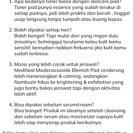
Apa bedanya toner biasa dengan skincare pad?
Toner pad punya essence yang sudah terukur di
setiap padnya, jadi lebih praktis dan bersih , tinggal
usap langsung tanpa tumpah atau buang kapas.
Boleh dipakai setiap hari?
Boleh banget! Tapi mulai dari yang ringan dulu
(misalnya 3x/minggu) terutama kalau kulit kamu
sensitif, kemudian naikkan frekuensi jika kulit kamu
sudah terbiasa.
Mana yang lebih cocok untuk jerawat?
Mediheal Madecassoside Blemish Pad cenderung
lebih menenangkan & calming, sedangkan
Numbuzin fokus ke brightening & exfoliation yang
juga bantu bekas jerawat tapi dengan aktivitas
lebih aktif.
Bisa dipakai sebelum serum/cream?
Bisa banget! Produk ini idealnya setelah cleansing
dan sebelum serum atau moisturizer supaya kulit
lebih siap menyerap produk berikutnya.
Kalau kamu lagi cari skincare yang praktis tapi hasilnya