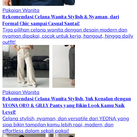
Pakaian Wanita
Rekomendasi Celana Wanita Stylish & Nyaman, dari
Formal Chic sampai Casual Santai!
Tiga pilihan celana wanita dengan desain modern dan
nyaman dipakai, cocok untuk kerja, hangout, hingga daily
outfit!
Pakaian Wanita
Rekomendasi Celana Wanita Stylish, Yuk Kenalan dengan
YEONA ORO & GILLY Pants yang Bikin Look Kamu Naik
Level!
Celana stylish, nyaman, dan versatile dari YEONA yang
siap bikin tampilan kamu lebih rapi, modern, dan
effortless dalam sekali pakai!