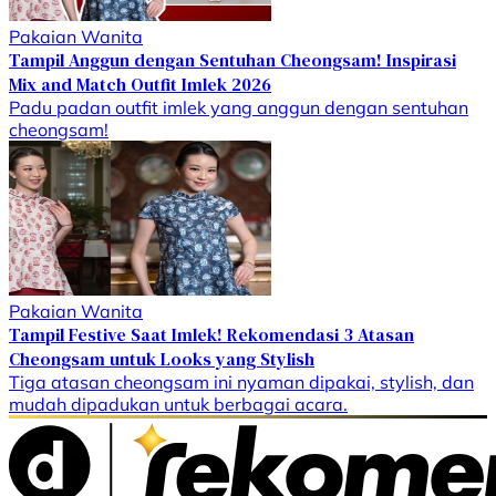
Pakaian Wanita
Tampil Anggun dengan Sentuhan Cheongsam! Inspirasi
Mix and Match Outfit Imlek 2026
Padu padan outfit imlek yang anggun dengan sentuhan
cheongsam!
Pakaian Wanita
Tampil Festive Saat Imlek! Rekomendasi 3 Atasan
Cheongsam untuk Looks yang Stylish
Tiga atasan cheongsam ini nyaman dipakai, stylish, dan
mudah dipadukan untuk berbagai acara.