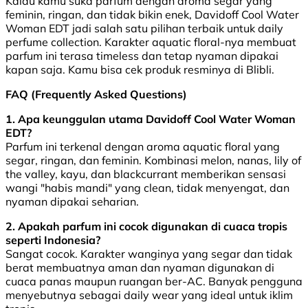
Kalau kamu suka parfum dengan aroma segar yang
feminin, ringan, dan tidak bikin enek, Davidoff Cool Water
Woman EDT jadi salah satu pilihan terbaik untuk daily
perfume collection. Karakter aquatic floral-nya membuat
parfum ini terasa timeless dan tetap nyaman dipakai
kapan saja. Kamu bisa cek produk resminya di Blibli.
FAQ (Frequently Asked Questions)
1. Apa keunggulan utama Davidoff Cool Water Woman
EDT?
Parfum ini terkenal dengan aroma aquatic floral yang
segar, ringan, dan feminin. Kombinasi melon, nanas, lily of
the valley, kayu, dan blackcurrant memberikan sensasi
wangi "habis mandi" yang clean, tidak menyengat, dan
nyaman dipakai seharian.
2. Apakah parfum ini cocok digunakan di cuaca tropis
seperti Indonesia?
Sangat cocok. Karakter wanginya yang segar dan tidak
berat membuatnya aman dan nyaman digunakan di
cuaca panas maupun ruangan ber-AC. Banyak pengguna
menyebutnya sebagai daily wear yang ideal untuk iklim