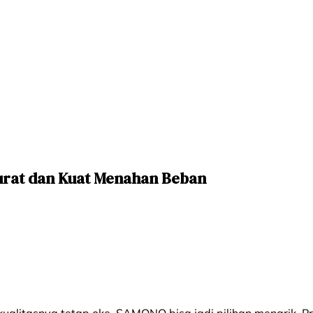
urat dan Kuat Menahan Beban
kualitasnya tetap oke, SAMONO bisa jadi pilihan menarik. 