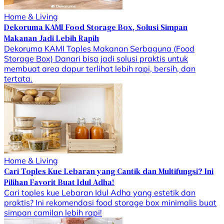
Home & Living
Dekoruma KAMI Food Storage Box, Solusi Simpan
Makanan Jadi Lebih Rapih
Dekoruma KAMI Toples Makanan Serbaguna (Food
Storage Box) Danari bisa jadi solusi praktis untuk
membuat area dapur terlihat lebih rapi, bersih, dan
tertata.
Home & Living
Cari Toples Kue Lebaran yang Cantik dan Multifungsi? Ini
Pilihan Favorit Buat Idul Adha!
Cari toples kue Lebaran Idul Adha yang estetik dan
praktis? Ini rekomendasi food storage box minimalis buat
simpan camilan lebih rapi!