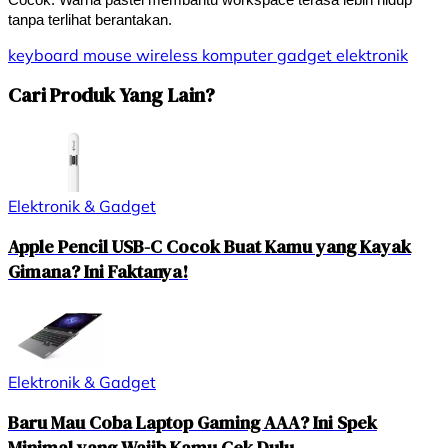
tanpa terlihat berantakan.
keyboard
mouse
wireless
komputer
gadget
elektronik
Cari Produk Yang Lain?
Elektronik & Gadget
Apple Pencil USB-C Cocok Buat Kamu yang Kayak
Gimana? Ini Faktanya!
Elektronik & Gadget
Baru Mau Coba Laptop Gaming AAA? Ini Spek
Minimal yang Wajib Kamu Cek Dulu