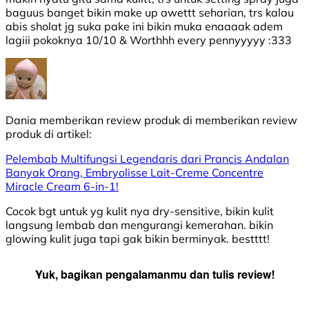
baguus banget bikin make up awettt seharian, trs kalau
abis sholat jg suka pake ini bikin muka enaaaak adem
lagiii pokoknya 10/10 & Worthhh every pennyyyyy :333
Dania
memberikan review produk di
memberikan review
produk di
artikel:
Pelembab Multifungsi Legendaris dari Prancis Andalan
Banyak Orang, Embryolisse Lait-Creme Concentre
Miracle Cream 6-in-1!
Cocok bgt untuk yg kulit nya dry-sensitive, bikin kulit
langsung lembab dan mengurangi kemerahan. bikin
glowing kulit juga tapi gak bikin berminyak. bestttt!