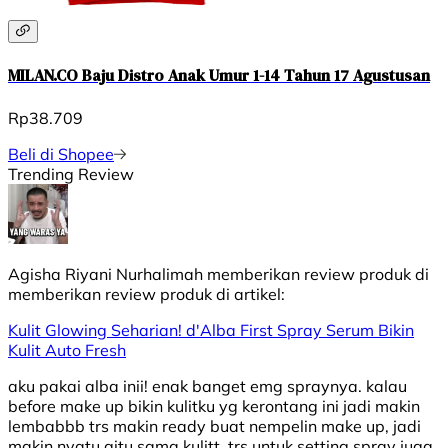
MILAN.CO Baju Distro Anak Umur 1-14 Tahun 17 Agustusan
Rp38.709
Beli di Shopee
Trending Review
Agisha Riyani Nurhalimah
memberikan review produk di
memberikan review produk di
artikel:
Kulit Glowing Seharian! d'Alba First Spray Serum Bikin
Kulit Auto Fresh
aku pakai alba inii! enak banget emg spraynya. kalau
before make up bikin kulitku yg kerontang ini jadi makin
lembabbb trs makin ready buat nempelin make up, jadi
makin nyatu gitu sama kulitt, trs untuk setting spray juga